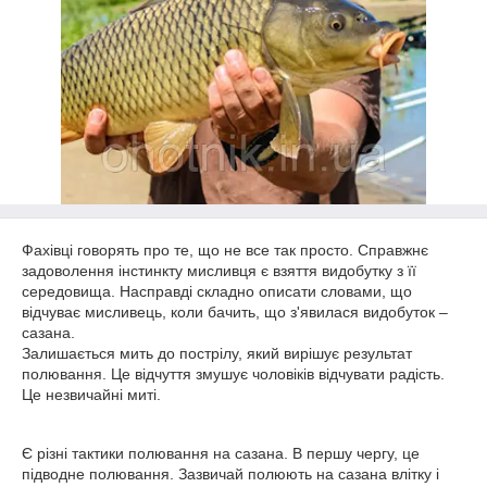
Фахівці говорять про те, що не все так просто. Справжнє
задоволення інстинкту мисливця є взяття видобутку з її
середовища. Насправді складно описати словами, що
відчуває мисливець, коли бачить, що з'явилася видобуток –
сазана.
Залишається мить до пострілу, який вирішує результат
полювання. Це відчуття змушує чоловіків відчувати радість.
Це незвичайні миті.
Є різні тактики полювання на сазана. В першу чергу, це
підводне полювання. Зазвичай полюють на сазана влітку і