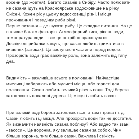
восени (до жовтня). Багато сазанів в Сибіру. Часто полювати
на сазана їдуть на Красноярське водосховище на річку
Єнісей. Кожен рік у цьому водосховищі різні, і місця
проживання і поведінку риби різні.
Перше питання – де шукати рибу. Це складне питання. На це
впливає багато факторів. Атмосферний тиск, рівень води,
температура води – все це потрібно враховувати.
Досвідчені рибалки кажуть, що сазан любить триматися в
кишенях (затоках). Це виступаючі частини перед водою.
Прозорість води грає важливу роль, вона залежить від типу
дна.
Видимість – важливіше всього в полюванні. Найчастіше
мисливці вибирають або мулисті місця, або гористі для
полювання. Сазан любить великий рівень води. Тоді берега
затоплюють повалені дерева. Ці місця і любить сазан.
При великій воді берега затоплюються, а там і трава і т. д.
Сазан любить і ці місця. Але прозорість води так не достатня.
Як визначити наявність сазана поблизу? Або видно так звані
«засоси». Це воронка, яку залишає сазан за собою. Чим
більше воронка, тим більше сазан. Важлива і свіжість