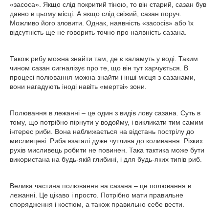
«засоса». Якщо слід покритий тіною, то він старий, сазан був
давно в цьому місці. А якщо слід свіжий, сазан поруч.
Можливо його зловити. Однак, наявність «засосів» або їх
відсутність ще не говорить точно про наявність сазана.
Також рибу можна знайти там, де є каламуть у воді. Таким
чином сазан сигналізує про те, що він тут харчується. В
процесі полювання можна знайти і інші місця з сазанами,
вони нагадують іноді навіть «мертві» зони.
Полювання в лежанні – це один з видів лову сазана. Суть в
тому, що потрібно пірнути у водойму, і викликати тим самим
інтерес риби. Вона наближається на відстань пострілу до
мисливцеві. Риба взагалі дуже чутлива до коливання. Різких
рухів мисливець робити не повинен. Така тактика може бути
використана на будь-якій глибині, і для будь-яких типів риб.
Велика частина полювання на сазана – це полювання в
лежанні. Це цікаво і просто. Потрібно мати правильне
спорядження і костюм, а також правильно себе вести.