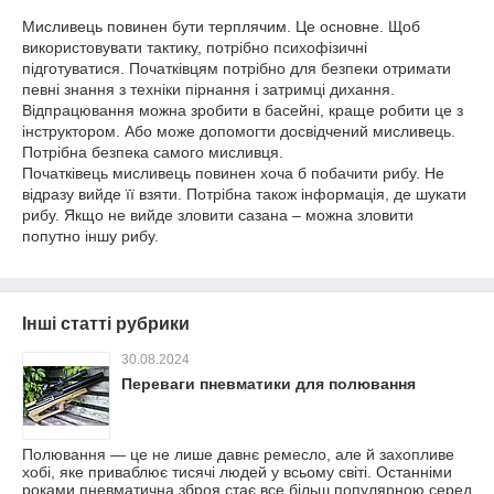
Мисливець повинен бути терплячим. Це основне. Щоб
використовувати тактику, потрібно психофізичні
підготуватися. Початківцям потрібно для безпеки отримати
певні знання з техніки пірнання і затримці дихання.
Відпрацювання можна зробити в басейні, краще робити це з
інструктором. Або може допомогти досвідчений мисливець.
Потрібна безпека самого мисливця.
Початківець мисливець повинен хоча б побачити рибу. Не
відразу вийде її взяти. Потрібна також інформація, де шукати
рибу. Якщо не вийде зловити сазана – можна зловити
попутно іншу рибу.
Інші статті рубрики
30.08.2024
Переваги пневматики для полювання
Полювання — це не лише давнє ремесло, але й захопливе
хобі, яке приваблює тисячі людей у всьому світі. Останніми
роками пневматична зброя стає все більш популярною серед