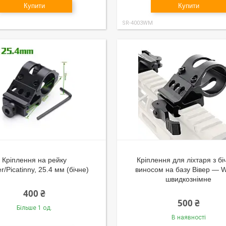
Купити
Купити
SR-4003WM
Кріплення на рейку
Кріплення для ліхтаря з б
/Picatinny, 25.4 мм (бічне)
виносом на базу Вівер —
швидкознімне
400 ₴
500 ₴
Більше 1 од.
В наявності