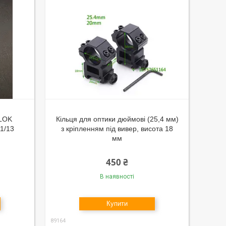
-LOK
Кільця для оптики дюймові (25,4 мм)
11/13
з кріпленням під вивер, висота 18
мм
450 ₴
В наявності
Купити
89164