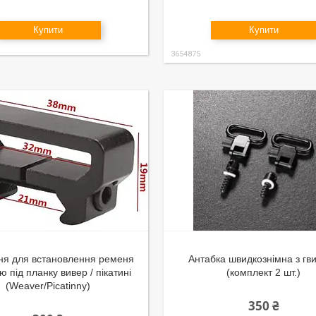
Купити
Купити
3654875
ня для встановлення ременя
Антабка швидкознімна з гв
ю під планку вивер / пікатині
(комплект 2 шт.)
(Weaver/Picatinny)
350 ₴