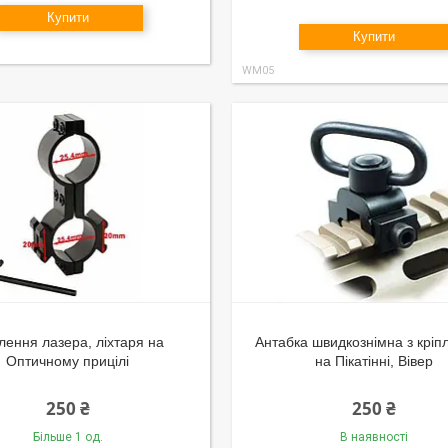
Купити
Купити
WM05
лення лазера, ліхтаря на
Антабка швидкознімна з крі
Оптичному прицілі
на Пікатінні, Вівер
250 ₴
250 ₴
Більше 1 од.
В наявності