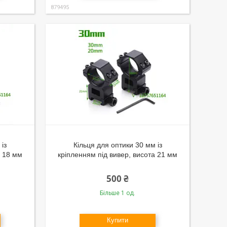
879495
із
Кільця для оптики 30 мм із
а 18 мм
кріпленням під вивер, висота 21 мм
500 ₴
Більше 1 од.
Купити