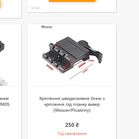
87465
ічним
Кріплення швидкознімне бічне з
 WM05
кріплення під планку вивер
(Weaver/Picatinny)
250 ₴
Під замовлення