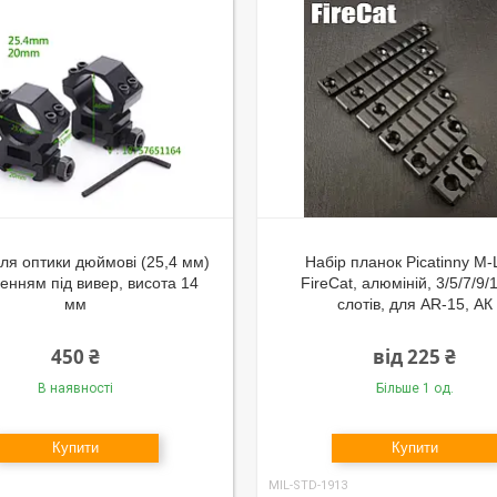
для оптики дюймові (25,4 мм)
Набір планок Picatinny M
ленням під вивер, висота 14
FireCat, алюміній, 3/5/7/9/
мм
слотів, для AR-15, АК
450 ₴
від 225 ₴
В наявності
Більше 1 од.
Купити
Купити
MIL-STD-1913