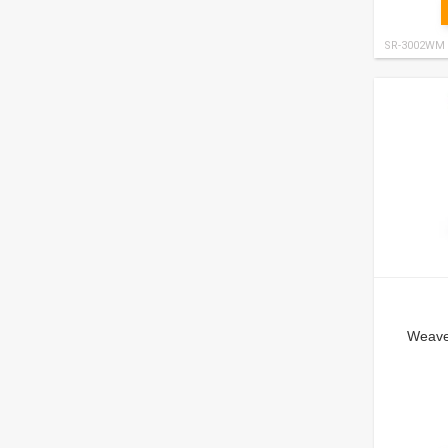
SR-3002WM
Weaver