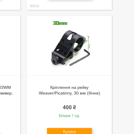
89223
003WM
Кріплення на рейку
 вивер,
Weaver/Picatinny, 30 мм (бічне)
400 ₴
Більше 1 од.
Купити