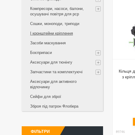
Компресори, насоси, балони,
осушувачі повітря для рср
Сошки, моноподи, триподи
І кронштейни кріплення
Засоби маскування
Боєприпаси
Аксесуари для тюнінгу
Кільця 
Запчастини та комплектуючі
з кріп
Аксесуари для активного
відпочинку
Сейфи для зброї
Зброя під патрон Флобера
ФІЛЬТРИ
89746