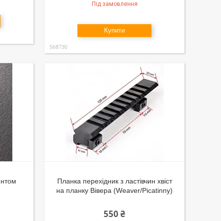
Під замовлення
Купити
568730
интом
Планка перехідник з ластівчин хвіст
на планку Вівера (Weaver/Picatinny)
550 ₴