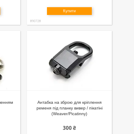
Купити
890728
пленням
Антабка на зброю для кріплення
ременя під планку вивер / пікатіні
(Weaver/Picatinny)
300 ₴