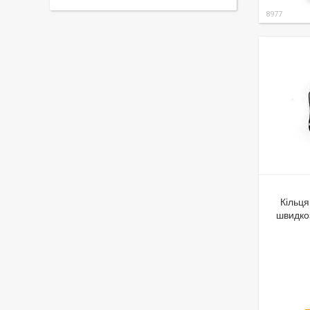
8977
Кільц
швидкоз