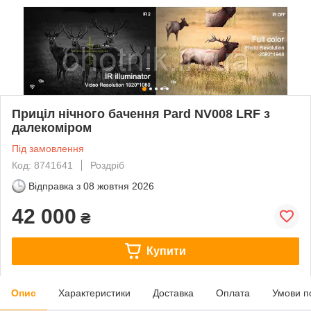
Приціл нічного бачення Pard NV008 LRF з
далекоміром
Під замовлення
Код: 8741641
Роздріб
Відправка з
08 жовтня 2026
42 000
₴
Купити
Опис
Характеристики
Доставка
Оплата
Умови п