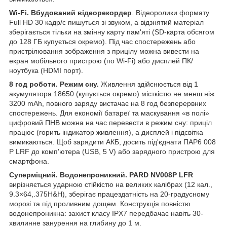
Wi-Fi. Вбудований відеорекордер
. Відеоролики формату
Full HD 30 кадр/с пишуться зі звуком, а відзнятий матеріал
зберігається тільки на змінну карту пам'яті (SD-карта обсягом
до 128 ГБ купується окремо). Під час спостережень або
пристрілювання зображення з прицілу можна вивести на
екран мобільного пристрою (по Wi-Fi) або дисплей ПК/
ноутбука (HDMI порт).
8 год роботи. Режим сну.
Живлення здійснюється від 1
акумулятора 18650 (купується окремо) місткістю не менш ніж
3200 mAh, повного заряду вистачає на 8 год безперервних
спостережень. Для економії батареї та маскування «в полі»
цифровий ПНВ можна на час перевести в режим сну: приціл
працює (горить індикатор живлення), а дисплей і підсвітка
вимикаються. Щоб зарядити АКБ, досить під'єднати ПАР6 008
P LRF до комп'ютера (USB, 5 V) або зарядного пристрою для
смартфона.
Суперміцний. Водонепроникний. PARD NV008P LFR
вирізняється ударною стійкістю на великих калібрах (12 кал.,
9.3×64,.375H&H), зберігає працездатність на 20-градусному
морозі та під проливним дощем. Конструкція повністю
водонепроникна: захист класу IPX7 передбачає навіть 30-
хвилинне занурення на глибину до 1 м.