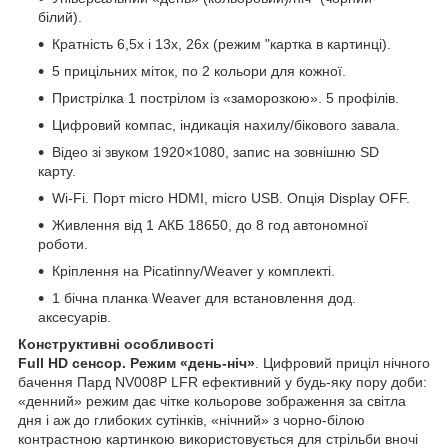
білий).
Кратність 6,5x і 13x, 26x (режим "картка в картинці).
5 прицільних міток, по 2 кольори для кожної.
Пристрілка 1 пострілом із «заморозкою». 5 профілів.
Цифровий компас, індикація нахилу/бікового завала.
Відео зі звуком 1920×1080, запис на зовнішню SD
карту.
Wi-Fi. Порт micro HDMI, micro USB. Опція Display OFF.
Живлення від 1 АКБ 18650, до 8 год автономної
роботи.
Кріплення на Picatinny/Weaver у комплекті.
1 бічна планка Weaver для встановлення дод.
аксесуарів.
Конструктивні особливості
Full HD сенсор. Режим «день-ніч»
. Цифровий приціл нічного
бачення Пард NV008P LFR ефективний у будь-яку пору доби:
«денний» режим дає чітке кольорове зображення за світла
дня і аж до глибоких сутінків, «нічний» з чорно-білою
контрастною картинкою використовується для стрільби вночі