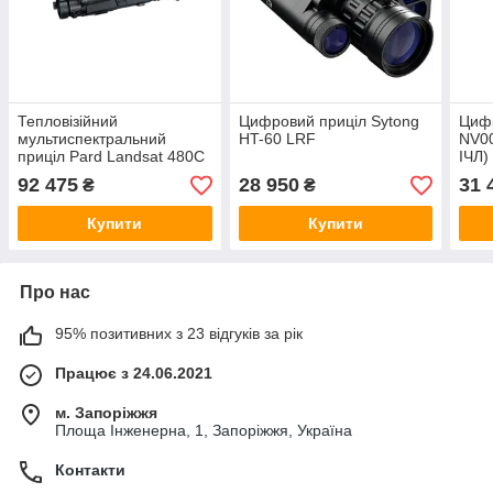
Тепловізійний
Цифровий приціл Sytong
Цифр
мультиспектральний
HT-60 LRF
NV0
приціл Pard Landsat 480C
ІЧЛ)
(35 мм, 480х360, 1800 м)
92 475
28 950
31 
₴
₴
Купити
Купити
Про нас
95% позитивних з 23 відгуків за рік
Працює з 24.06.2021
м. Запоріжжя
Площа Інженерна, 1, Запоріжжя, Україна
Контакти