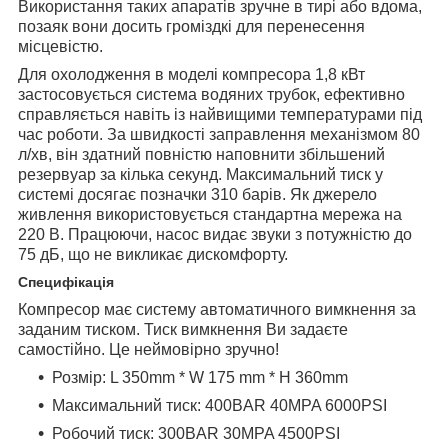
Використання таких апаратів зручне в тирі або вдома,
позаяк вони досить громіздкі для перенесення
місцевістю.
Для охолодження в моделі компресора 1,8 кВт
застосовується система водяних трубок, ефективно
справляється навіть із найвищими температурами під
час роботи. За швидкості заправлення механізмом 80
л/хв, він здатний повністю наповнити збільшений
резервуар за кілька секунд. Максимальний тиск у
системі досягає позначки 310 барів. Як джерело
живлення використовується стандартна мережа на
220 В. Працюючи, насос видає звуки з потужністю до
75 дБ, що не викликає дискомфорту.
Специфікація
Компресор має систему автоматичного вимкнення за
заданим тиском. Тиск вимкнення Ви задаєте
самостійно. Це неймовірно зручно!
Розмір: L 350mm * W 175 mm * H 360mm
Максимальний тиск: 400BAR 40MPA 6000PSI
Робочий тиск: 300BAR 30MPA 4500PSI