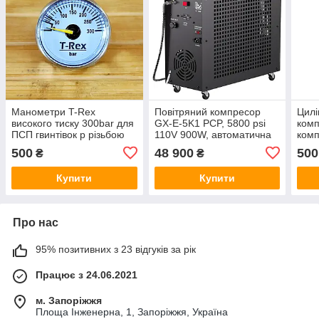
Манометри T-Rex
Повітряний компресор
Цилі
високого тиску 300bar для
GX-E-5K1 PCP, 5800 psi
комп
ПСП гвинтівок p різьбою
110V 900W, автоматична
комп
G1/8
зупинка, 1 поршень та 4
300б
500
48 900
500
₴
₴
рівні стиснення
насо
Купити
Купити
Про нас
95% позитивних з 23 відгуків за рік
Працює з 24.06.2021
м. Запоріжжя
Площа Інженерна, 1, Запоріжжя, Україна