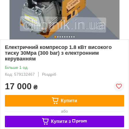
Електричний компресор 1.8 кВт високого
тиску 30Mpa (300 bar) з електронним
керуванням
Більше 1 од.
Код: 579132467
Роздріб
17 000
₴
Купити
або
Купити з