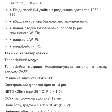
(за 25 °C), F# = 1.0;
РК-дисплей 0,4 дюйма з роздільною здатністю 1280 ×
960;
вбудована літієва батарея, що заряджається;
понад 7 годин безперервної роботи (у разі
вимкненого Wi-Fi);
наявність Wi-Fi;
інтерфейс тип-C.
Технічні характеристики
Тепловізійний модуль
Тепловізійна матриця Неохолоджувана матриця з оксиду
ванадію (VOX)
Роздільна здатність 384 × 288
Спектральний діапазон 8μm to 14 μm
NETD <35мк (при 25 ° C, F # = 1,0)
Об'єктив (фокусна відстань) 19 мм
Поле зору, градуси 13.8° × 10.4° (H × V)
Цифрове збільшення 1 ×, 2 ×, 4 ×