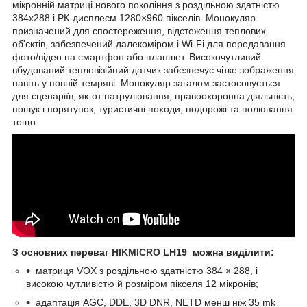
мікронній матриці нового покоління з роздільною здатністю
384х288 і РК-дисплеєм 1280×960 пікселів. Монокуляр
призначений для спостереження, відстеження теплових
об'єктів, забезпечений далекоміром і Wi-Fi для передавання
фото/відео на смартфон або планшет. Високочутливий
вбудований тепловізійний датчик забезпечує чітке зображення
навіть у повній темряві. Монокуляр загалом застосовується
для сценаріїв, як-от патрулювання, правоохоронна діяльність,
пошук і порятунок, туристичні походи, подорожі та полювання
тощо.
З основних переваг
HIKMICRO
LH19 можна виділити:
матриця VOX з роздільною здатністю 384 × 288, і
високою чутливістю й розміром пікселя 12 мікронів;
адаптація AGC, DDE, 3D DNR, NETD менш ніж 35 mk