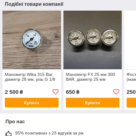
Подібні товари компанії
Манометр Wika 315 Bar,
Манометр FX 25 мм 300
Фост
діаметр 28 мм, різь G 1/8
BAR, діаметр 25 мм
(мам
2 500
650
250
₴
₴
Купити
Купити
Про нас
95% позитивних з 23 відгуків за рік