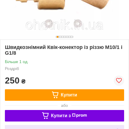
Швидкознімний Квік-конектор із різзю М10/1 і
G1/8
Більше 1 од.
Роздріб
250
₴
Купити
або
Купити з