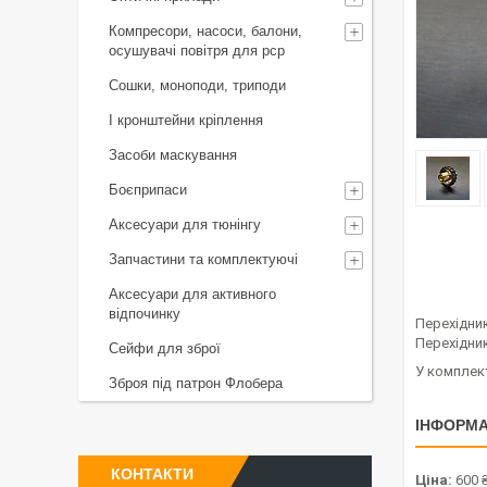
Компресори, насоси, балони,
осушувачі повітря для рср
Сошки, моноподи, триподи
І кронштейни кріплення
Засоби маскування
Боєприпаси
Аксесуари для тюнінгу
Запчастини та комплектуючі
Аксесуари для активного
відпочинку
Перехідник
Перехідник
Сейфи для зброї
У комплект
Зброя під патрон Флобера
ІНФОРМА
КОНТАКТИ
Ціна:
600 