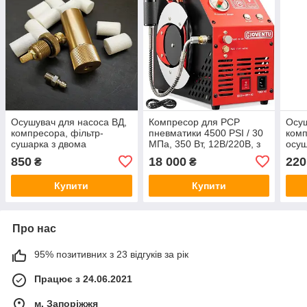
Осушувач для насоса ВД,
Компресор для PCP
Осуш
компресора, фільтр-
пневматики 4500 PSI / 30
комп
сушарка з двома
МПа, 350 Вт, 12В/220В, з
осуш
елементами — віскоза/
автовідключенням і
850
18 000
220
₴
₴
бронза
вологозахисним фільтром
Купити
Купити
Про нас
95% позитивних з 23 відгуків за рік
Працює з 24.06.2021
м. Запоріжжя