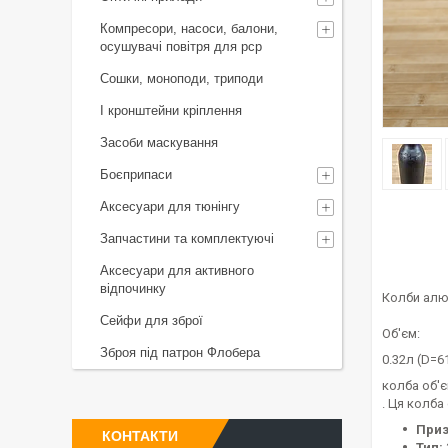
Компресори, насоси, балони,
осушувачі повітря для рср
Сошки, моноподи, триподи
І кронштейни кріплення
Засоби маскування
Боєприпаси
Аксесуари для тюнінгу
Запчастини та комплектуючі
Аксесуари для активного
відпочинку
Колби алюм
Сейфи для зброї
Об'єм:
Зброя під патрон Флобера
0.32л (D=
колба об'є
. Ця колба
Приз
КОНТАКТИ
Тип: