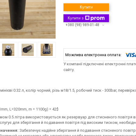
Купити
Купити з
+380 (98) 989-01-48
У компанії підключені електронні пла
сайту.
інієві 0.32 л, колір чорний, різь м18/1.5, робочий тиск - 300bar, перевірк
61mm, L=320mm,
m = 1100g
) = 42$
мом 0.5 літра використовується як резервуар для стисненого повітря в
 слугує для зберігання й подавання повітря під високим тиском, необхідно
начення:
Забезпечує надійне зберігання й подавання стисненого повітря
Зазвичай це металева або алюмінієва колба високого тиску, призначена