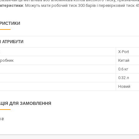
ктеристики:
Можуть мати робочий тиск 300 барів і перевірковий тиск 45
РИСТИКИ
І АТРИБУТИ
к
X-Port
иробник
Китай
0.6 кг
0.32 л
Новий
ЦІЯ ДЛЯ ЗАМОВЛЕННЯ
 ₴