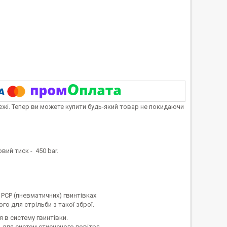
тежі. Тепер ви можете купити будь-який товар не покидаючи
овий тиск - 450 bar.
 PCP (пневматичних) гвинтівках
го для стрільби з такої зброї.
 в систему гвинтівки.
 для систем стисненого повітря.