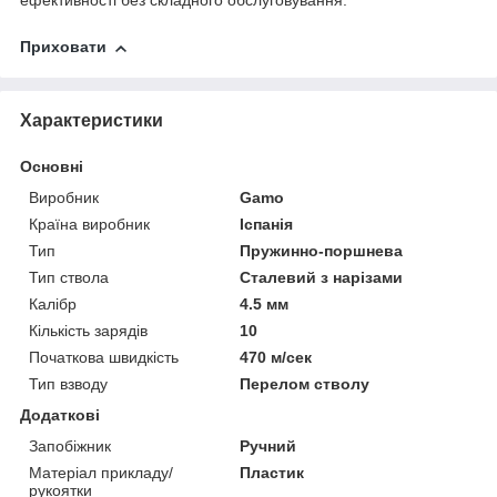
ефективності без складного обслуговування.
Приховати
Характеристики
Основні
Виробник
Gamo
Країна виробник
Іспанія
Тип
Пружинно-поршнева
Тип ствола
Сталевий з нарізами
Калібр
4.5 мм
Кількість зарядів
10
Початкова швидкість
470 м/сек
Тип взводу
Перелом стволу
Додаткові
Запобіжник
Ручний
Матеріал прикладу/
Пластик
рукоятки