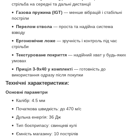
стрільба на середні та дальні дистанції
Газова пружина (IGT)
— менше вібрацій і стабільні
постріли
Перелом ствола
— проста та надійна система
взводу
Ергономічне ложе
— зручність і контроль під час
стрільби
Текстуроване покриття
— надійний хват у будь-яких
умовах
Приціл 3-9x40 у комплекті
— готовність до
використання одразу після покупки
Технічні характеристики:
Основні параметри
Калібр: 4.5 мм
Початкова швидкість: до 470 м/с
Дульна енергія: 36 Дж
Тип боєприпасу: свинцеві кулі
Ємність магазину: 10 пострілів