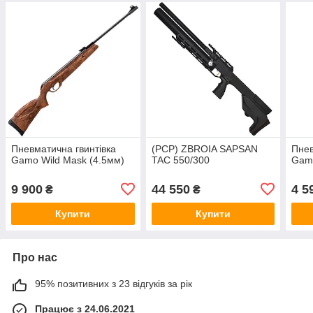
Пневматична гвинтівка
(PCP) ZBROIA SAPSAN
Пнев
Gamo Wild Mask (4.5мм)
TAC 550/300
Gamo
9 900
44 550
4 5
₴
₴
Купити
Купити
Про нас
95% позитивних з 23 відгуків за рік
Працює з 24.06.2021