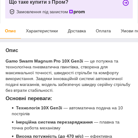
Що таке купити з Пром?
Замовлення під захистом
Опис
Характеристики
Доставка
Оплата
Умови п
Опис
Gamo Swarm Magnum Pro 10X Gen3i
— це потужна та
технологічна пневматична гвинтівка, створена для
максимальної точності, швидкості стрільби та комфорту
використання. Завдяки інноваційній системі автоматичної
подачі магазинів, модель забезпечує швидку серійну стрільбу
без втрати стабільності.
Основні переваги:
Технологія 10X Gen3i
— автоматична подача на 10
пострілів
Інерційна система перезаряджання
— плавна та
точна робота механізму
Висока потужність (до 470 м/с)
— ефективна