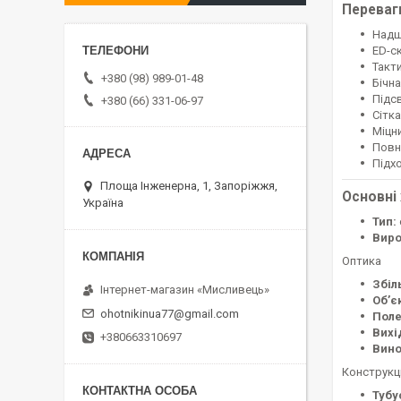
Переваг
Надш
ED-с
Такт
+380 (98) 989-01-48
Бічна
Підсв
+380 (66) 331-06-97
Сітка
Міцн
Повна
Підх
Площа Інженерна, 1, Запоріжжя,
Основні
Україна
Тип:
Виро
Оптика
Збіл
⁨Інтернет-магазин «Мисливець»
Об’є
ohotnikinua77@gmail.com
Поле
Вихі
+380663310697
Вино
Конструкц
Тубу