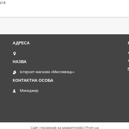
0 ₴
Площа Інженерна, 1, Запоріжжя, Україна
⁨Інтернет-магазин «Мисливець»
Менеджер
Сайт створений на маркетплейсі
Prom.ua