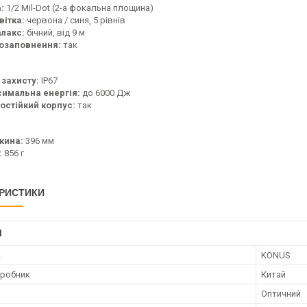
:
1/2 Mil-Dot (2-а фокальна площина)
вітка:
червона / синя, 5 рівнів
лакс:
бічний, від 9 м
озаповнення:
так
 захисту:
IP67
имальна енергія:
до 6000 Дж
остійкий корпус:
так
жина:
396 мм
:
856 г
РИСТИКИ
І
к
KONUS
иробник
Китай
Оптичний