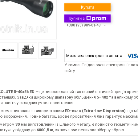
Купити
Купити з
+380 (98) 989-01-48
У компанії підключені електронні пла
сайту.
OLUTE 5-40x56 ED
— це висококласний тактичний оптичний приціл преміум
истанціях. Завдяки широкому діапазону збільшення
5–40x
та великому о
 навіть у складних умовах освітлення.
истема виконана з використанням
ED-скла (Extra-low Dispersion)
, що м
ію зображення. Повне багатошарове просвітлення лінз гарантує максим
аметром
30 мм
виготовлений із цільного металу, є повністю герметичним
потужну віддачу до
6000 Дж
, включаючи великокаліберну зброю.