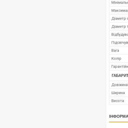
Мінімаль
Максимал
Діаметр 
Діаметр 
Відбудув
Підсвічу
Вага
Колір
Гарантійн
ГАБАРИТ
Довжина
Ширина
Висота
ІНФОРМА