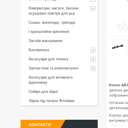
Компресори, насоси, балони,
осушувачі повітря для рср
Сошки, моноподи, триподи
І кронштейни кріплення
Засоби маскування
Боєприпаси
Аксесуари для тюнінгу
Запчастини та комплектуючі
Аксесуари для активного
відпочинку
Konus ABS
дальніх д
Сейфи для зброї
зображення
Зброя під патрон Флобера
Оптична с
деталізац
Корпус ді
витримує 
КОНТАКТИ