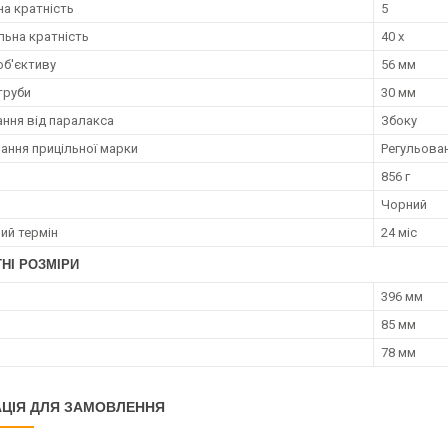
на кратність
5
ьна кратність
40 х
об'єктиву
56 мм
труби
30 мм
ання від паралакса
Збоку
вання прицільної марки
Регульова
856 г
Чорний
ий термін
24 міс
НІ РОЗМІРИ
396 мм
85 мм
78 мм
ЦІЯ ДЛЯ ЗАМОВЛЕННЯ