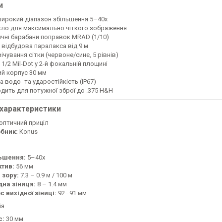
и
ирокий діапазон збільшення 5–40x
кло для максимально чіткого зображення
ичні барабани поправок MRAD (1/10)
 відбудова паралакса від 9 м
ічування сітки (червоне/синє, 5 рівнів)
 1/2 Mil-Dot у 2-й фокальній площині
ий корпус 30 мм
 водо- та ударостійкість (IP67)
одить для потужної зброї до .375 H&H
 характеристики
оптичний приціл
бник:
Konus
ьшення:
5–40x
ктив:
56 мм
 зору:
7.3 – 0.9 м / 100 м
дна зіниця:
8 – 1.4 мм
с вихідної зіниці:
92–91 мм
ія
с:
30 мм