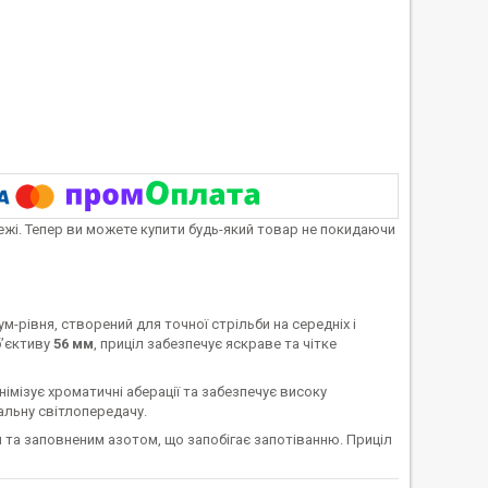
тежі. Тепер ви можете купити будь-який товар не покидаючи
-рівня, створений для точної стрільби на середніх і
б’єктиву
56 мм
, приціл забезпечує яскраве та чітке
інімізує хроматичні аберації та забезпечує високу
альну світлопередачу.
 та заповненим азотом, що запобігає запотіванню. Приціл