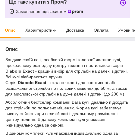
Що таке купити з Пром?
Замовлення під захистом
Опис
Характеристики
Доставка
Оплата
Умови п
Опис
Завдяки своїй вазі, особливій формі головної частини кулі,
прекрасному розподілу центру тяжіння і настильності серія
Diabolo Exact
- кращий вибір для стрільби на далекі відстані.
Всі кулі відбираються вручну.
Серія
Diabolo Exact
- еталон якості для спортивної або
розважальної стрільби по польових мішенях до 50 м, а також
для мисливської стрільби на дуже далекі відстані (до 200 м)
Абсолютний бестселер компанії! Вага кулі ідеально підходить
для стрільби по польових мішенях. Форма кулі забезпечує
високу стійкість при великій вазі і ідеальному розміщенні
центру тяжіння. В даному комплекті кулі упаковані
індивідуально одна за одною.
В даному комплекті кулі упаковані індивідуально одна за