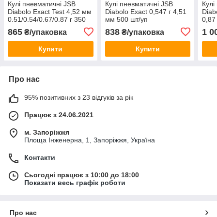
Кулі пневматичні JSB
Кулі пневматичні JSB
Кулі
Diabolo Exact Test 4,52 мм
Diabolo Exact 0,547 г 4,51
Diab
0.51/0.54/0.67/0.87 г 350
мм 500 шт/уп
0,87
шт/уп
865
838
1 0
₴/упаковка
₴/упаковка
Купити
Купити
Про нас
95% позитивних з 23 відгуків за рік
Працює з 24.06.2021
м. Запоріжжя
Площа Інженерна, 1, Запоріжжя, Україна
Контакти
Сьогодні працює з 10:00 до 18:00
Показати весь графік роботи
Про нас