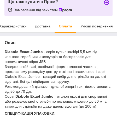
Що таке купити з Пром?
Замовлення під захистом
Характеристики
Доставка
Оплата
Умови повернення
Опис
Diabolo Exact Jumbo
- серія куль в калібрі 5,5 мм від
чеського виробника аксесуарів та боєприпасів для
пневматичної зброї JSB
Завдяки своїй вазі, особливій формі головної частини,
прекрасному розподілу центру тяжіння і настильності серія
Diabolo Exact Jumbo - кращий вибір для стрільби на далекі
відстані. Всі кулі відбираються вручну.
Рекомендований діапазон дульної енергії гвинтівок становить
від 50 до 70 Дж.
Серія
Diabolo Exact Jumbo
- еталон якості для спортивної
або розважальної стрільби по польових мішенях до 50 м, а
також для стрільби на дуже далекі відстані (до 200 м).
СПЕЦИФІКАЦІЯ УПАКОВКИ: