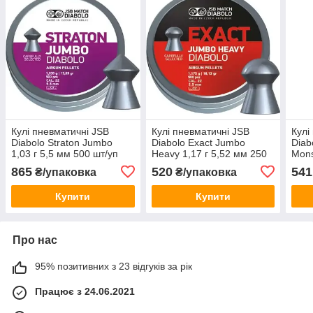
Кулі пневматичні JSB
Кулі пневматичні JSB
Кулі
Diabolo Straton Jumbo
Diabolo Exact Jumbo
Diab
1,03 г 5,5 мм 500 шт/уп
Heavy 1,17 г 5,52 мм 250
Mons
шт/уп
200 
865
520
541
₴/упаковка
₴/упаковка
Купити
Купити
Про нас
95% позитивних з 23 відгуків за рік
Працює з 24.06.2021