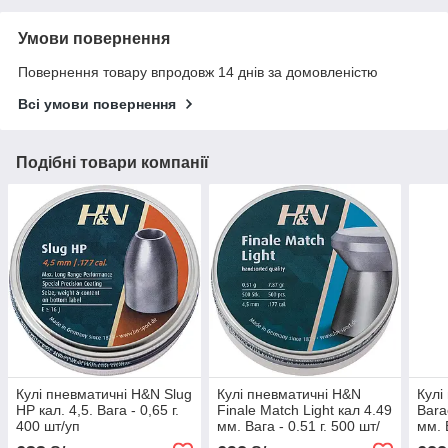
Умови повернення
Повернення товару впродовж 14 днів за домовленістю
Всі умови повернення
Подібні товари компанії
Кулі пневматичні H&N Slug
Кулі пневматичні H&N
Кулі
HP кал. 4,5. Вага - 0,65 г.
Finale Match Light кал 4.49
Bara
400 шт/уп
мм. Вага - 0.51 г. 500 шт/
мм. 
уп