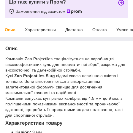
Що таке купити з Пром?
Замовлення під захистом
Опис
Характеристики
Доставка
Оплата
Умови п
Опис
Компанія Zan Projectiles спеціалізується на виробництві
високоефективних куль для пневматичної зброї, зокрема для
високоточної та далекобійної стрільби.
Кулі
Zan Projectiles Slug
відомі своєю незмінною якістю і
точністю. Вони виготовляються з використанням
запатентованої формули свинцю для досягнення
максимальної точності та надійності.
Компанія випускає кулі різних калібрів, від 4.5 мм до 9 мм, з
поліпшеними показниками експансивності та проникаючої
здатності, що робить їх придатними як для полювання, так і
для спортивної стрільби.
Характеристики товару
Калібр:
9 мм