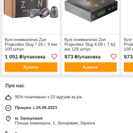
Кулі пневматичні Zan
Кулі пневматичні Zan
Кулі
Projectiles Slug 7.26 г. 9 мм
Projectiles Slug 4.08 г. 7,62
Proje
100 шт/уп
мм 128 шт/уп
100 
1 051
973
973
₴/упаковка
₴/упаковка
Купити
Купити
Про нас
95% позитивних з 23 відгуків за рік
Працює з 24.06.2021
м. Запоріжжя
Площа Інженерна, 1, Запоріжжя, Україна