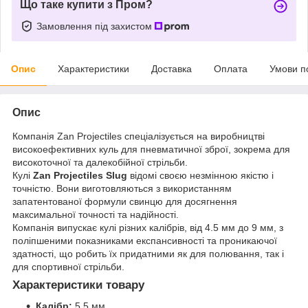
Що таке купити з Пром?
Замовлення під захистом
Опис
Характеристики
Доставка
Оплата
Умови п
Опис
Компанія Zan Projectiles спеціалізується на виробництві
високоефективних куль для пневматичної зброї, зокрема для
високоточної та далекобійної стрільби.
Кулі
Zan Projectiles Slug
відомі своєю незмінною якістю і
точністю. Вони виготовляються з використанням
запатентованої формули свинцю для досягнення
максимальної точності та надійності.
Компанія випускає кулі різних калібрів, від 4.5 мм до 9 мм, з
поліпшеними показниками експансивності та проникаючої
здатності, що робить їх придатними як для полювання, так і
для спортивної стрільби.
Характеристики товару
Калібр:
5,5 мм