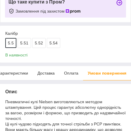
Що таке купити з Пром?
Замовлення під захистом
Калібр
5.5
5.51
5.52
5.54
В наявності
арактеристики
Доставка
Оплата
Умови повернення
Опис
Пневматичні кулі Nielsen виготовляються методом
штампування. Цей процес гарантує абсолютну однорідність
за вагою, розміром і формою, що призводить до надзвичайної
точності.
Ці кулі чудово підходять для точної стрільби з PCP гвинтівок.
Вони мають більшу масу і кращу аеродинаміку, що дозволяє