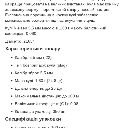
їм краще працювати на великих відстанях. Куля має конічну
згладжену форму і порожнистий отвір у носовій частині.
Експансивна порожнина в носику кулі забезпечує
максимальне розкриття під час влучання в ціль.
Кулі Nielsen 5,5 мм масою в 1,60 г мають балістичний
коефіцієнт 0,080.
Діаметр: .2165"
Характеристики товару
Калібр: 5,5 мм (.22)
Тип боєприпасу: куля (slug)
Калібр зброї: 5,5 мм
Маса кулі: 1,60 г (24.8 gr)
Дульна енергія: до 25 Дж
Максимальна дистанція: до 100 м
Балістичний коефіцієнт (G1): 0,08
Кількість в упаковці: 350 шт
Специфікація упаковки
Довжина упаковки: 100 мм